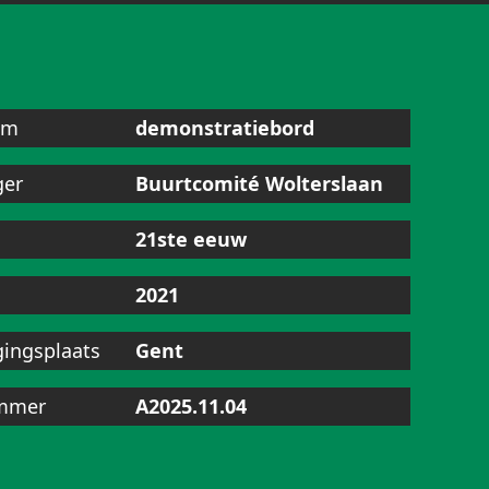
am
demonstratiebord
ger
Buurtcomité Wolterslaan
21ste eeuw
2021
gingsplaats
Gent
mmer
A2025.11.04