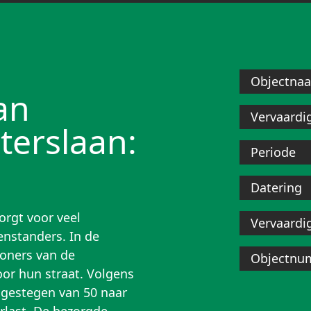
Objectna
an
Vervaardi
terslaan:
Periode
Datering
orgt voor veel
Vervaardi
enstanders. In de
oners van de
Objectnu
or hun straat. Volgens
r gestegen van 50 naar