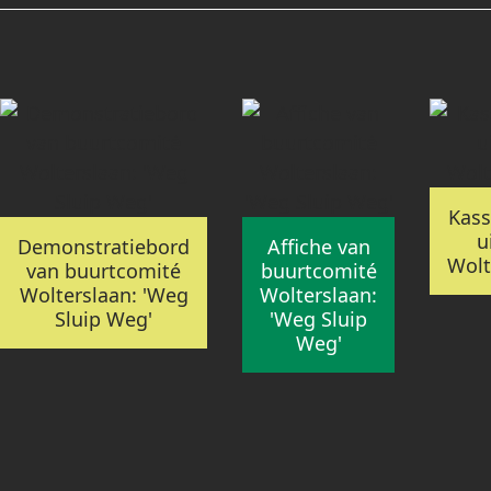
Kass
u
Demonstratiebord
Affiche van
Wolt
van buurtcomité
buurtcomité
Wolterslaan: 'Weg
Wolterslaan:
Sluip Weg'
'Weg Sluip
Weg'