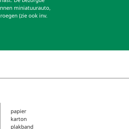
erlast. De bezorgde
nnen miniatuurauto,
roegen (zie ook inv.
papier
karton
plakband