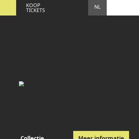
STA
M
KOOP
NL
TICKETS
Collectie
Meer informatie