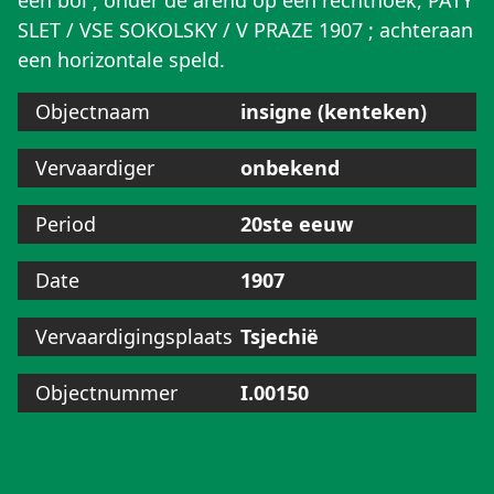
een bol ; onder de arend op een rechthoek, PATY
SLET / VSE SOKOLSKY / V PRAZE 1907 ; achteraan
een horizontale speld.
Objectnaam
insigne (kenteken)
Vervaardiger
onbekend
Period
20ste eeuw
Date
1907
Vervaardigingsplaats
Tsjechië
Objectnummer
I.00150