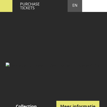
STA
M
PURCHASE
EN
TICKETS
Collection
Meer informatie