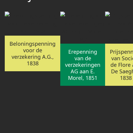
Beloningspenning
voor de
Erepenning
Prijspen
verzekering A.G.,
van de
van Soci
1838
verzekeringen
de Flore
AG aan E.
De Saegh
Morel, 1851
1838