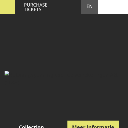
STA
M
PURCHASE
EN
TICKETS
Collection
Meer informatie