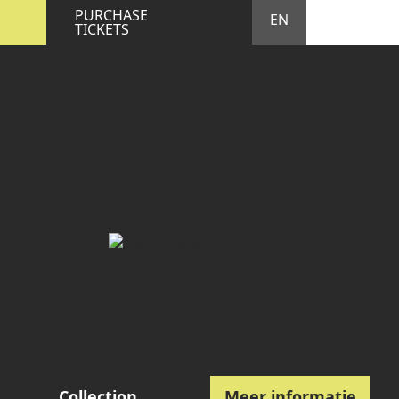
STA
M
PURCHASE
EN
TICKETS
Collection
Meer informatie