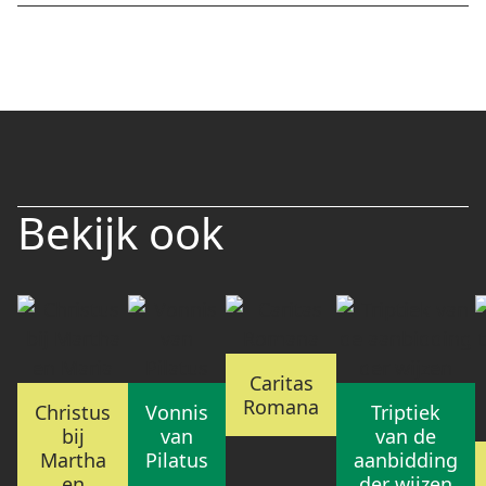
Bekijk ook
Caritas
Romana
Christus
Vonnis
Triptiek
bij
van
van de
Martha
Pilatus
aanbidding
en
der wijzen