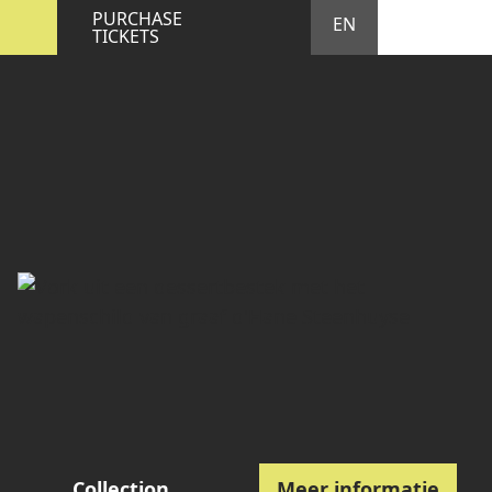
STA
M
PURCHASE
EN
TICKETS
Collection
Meer informatie