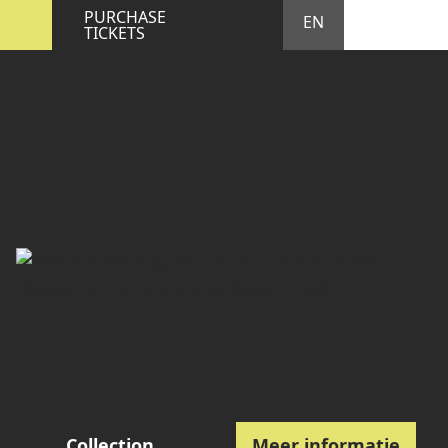
STA
M
PURCHASE
EN
TICKETS
Collection
Meer informatie