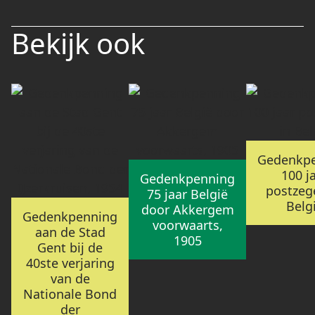
Bekijk ook
Gedenkp
100 j
Gedenkpenning
postzege
75 jaar België
Belg
door Akkergem
Gedenkpenning
voorwaarts,
aan de Stad
1905
Gent bij de
40ste verjaring
van de
Nationale Bond
der