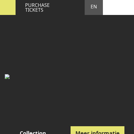
STA
M
PURCHASE
EN
TICKETS
Collection
Meer informatie