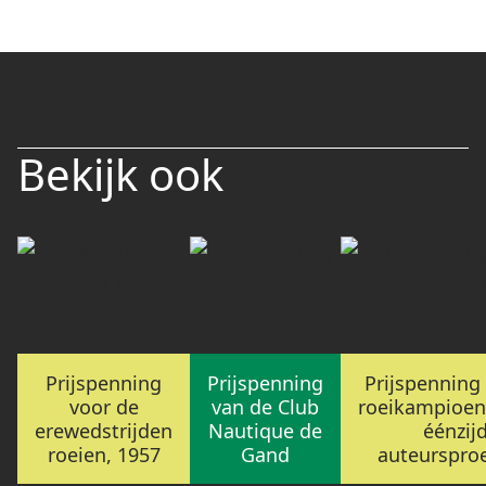
Bekijk ook
Prijspenning
Prijspenning
Prijspenning
voor de
van de Club
roeikampioen
erewedstrijden
Nautique de
éénzij
roeien, 1957
Gand
auteursproe