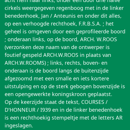
acht riem naar links, onder een door drie halve
cirkels weergegeven regenboog met in de linker
benedenhoek, Jan / Anteunis en onder dit alles,
op een verhoogde rechthoek, F.R.B.S.A. ; het
geheel is omgeven door een geprofileerde boord
; onderaan links, op de boord, ARCH. W.ROOS
(verzonken deze naam van de ontwerper is
foutief gespeld ARCH.W.ROOS in plaats van
ARCH.W.ROOMS) ; links, rechts, boven- en
onderaan is de boord langs de buitenzijde
afgezoomd met een smalle en iets kortere
uitstulping en op de sterk gebogen bovenzijde is
een opengewerkte koningskroon geplaatst.
Op de keerzijde staat de tekst, COURSES /
D'HONNEUR / I939 en in de linker benedenhoek
is een rechthoekig stempeltje met de letters AR
ingeslagen.