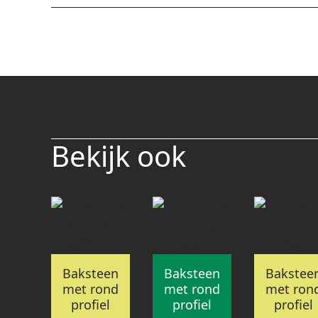
Bekijk ook
Baksteen
Baksteen
Bakstee
met rond
met rond
met ron
profiel
profiel
profiel