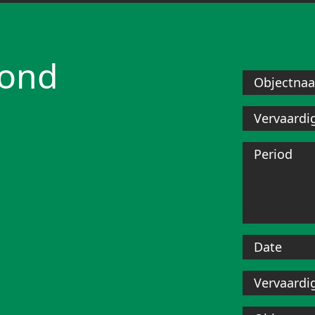
rond
Objectna
Vervaardi
Period
Date
Vervaardi