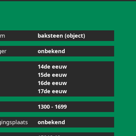
am
baksteen (object)
ger
onbekend
14de eeuw
15de eeuw
16de eeuw
17de eeuw
1300 - 1699
gingsplaats
onbekend