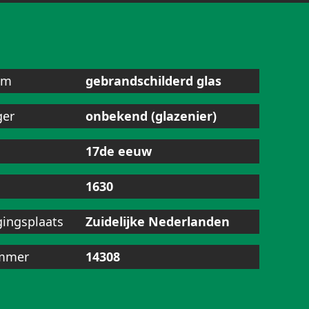
am
gebrandschilderd glas
ger
onbekend (glazenier)
17de eeuw
1630
gingsplaats
Zuidelijke Nederlanden
mmer
14308