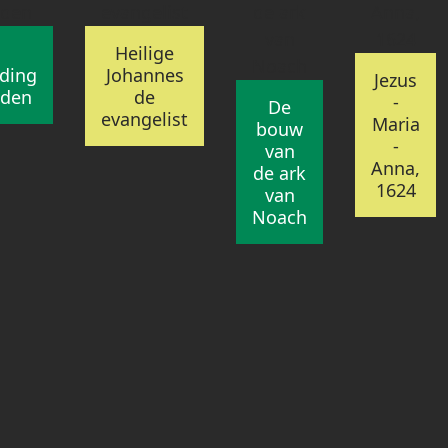
Heilige
ding
Johannes
Jezus
oden
de
-
De
evangelist
Maria
bouw
-
van
Anna,
de ark
1624
van
Noach