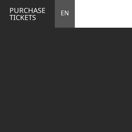
STA
M
PURCHASE
EN
TICKETS