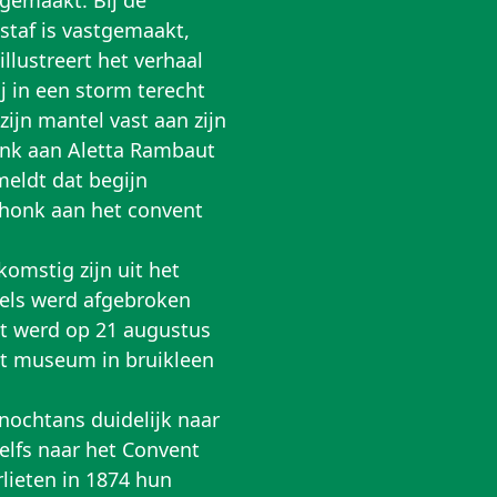
pgemaakt. Bij de
 staf is vastgemaakt,
llustreert het verhaal
ij in een storm terecht
ijn mantel vast aan zijn
ank aan Aletta Rambaut
meldt dat begijn
chonk aan het convent
omstig zijn uit het
eels werd afgebroken
et werd op 21 augustus
et museum in bruikleen
 nochtans duidelijk naar
zelfs naar het Convent
lieten in 1874 hun