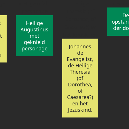
De
opstan
s
Heilige
der d
Augustinus
t
met
geknield
Johannes
personage
de
a
Evangelist,
de Heilige
Theresia
(of
Dorothea,
of
Caesarea?)
en het
Jezuskind.