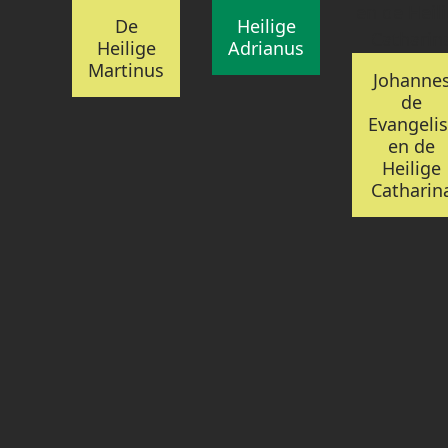
De
Heilige
Heilige
Adrianus
Martinus
Johanne
de
Evangelis
en de
Heilige
Catharin