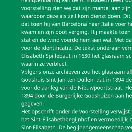
heiligverklaring van de H. Elisabeth heeft o
voorstelling zien we dat zijn mantel aan zijn
waardoor deze als zeil kom dienst doen. Dit i
dat toen hij van Barcelona naar Italië voer h
kwam en zijn boot verging. Hij maakte toen z
staf en de wind voerde hem aan wal. Met d
voor de identificatie. De tekst onderaan ver
Elisabeth Spillebaut in 1630 het glasraam s
waarin ze verbleef.
Volgens onze archieven zou het glasraam afk
Godshuis Sint-Jan-ten-Dullen, dat in 1894 d
voor de aanleg van de Nieuwpoortstraat. H
1894 door de Burgerlijke Godshuizen aan h
gegeven.
Het opschrift onder de voorstelling verwijst
het Sint-Elisabethbegijnhof en vermoedlijk 
Sint-Elisabeth. De begijnengemeenschap ver