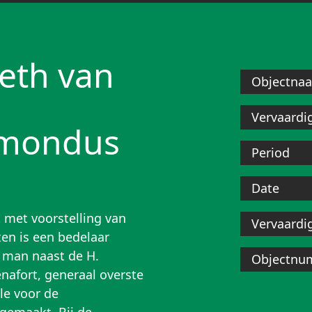
beth van
Objectna
Vervaardi
ymondus
Period
Date
met voorstelling van
Vervaardi
ten is een bedelaar
e man naast de H.
Objectnu
nafort, generaal overste
le voor de