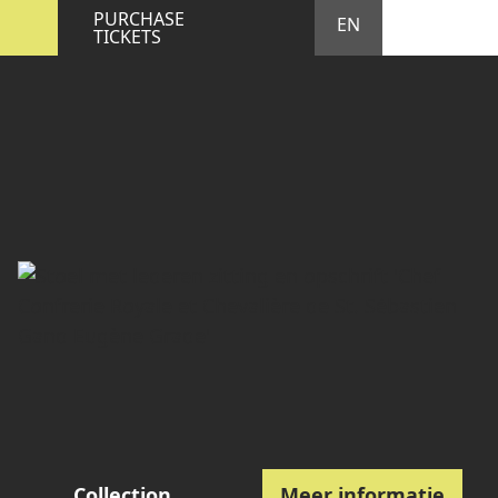
STA
M
PURCHASE
EN
TICKETS
Collection
Meer informatie