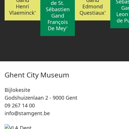
Gand
Gand
Sébas
de St.
Henri
Edmond
Ga
Sébastien
Vlaeminck'
Questiaux'
Leon
Gand
de Pu
François
De Mey'
Ghent City Museum
Bijlokesite
Godshuizenlaan 2 - 9000 Gent
09 267 14 00
info@stamgent.be