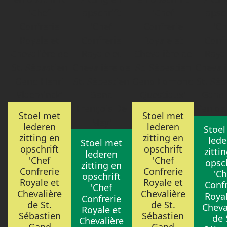
Stoel met
Stoel met
lederen
lederen
Stoel
zitting en
zitting en
lede
Stoel met
opschrift
opschrift
zitti
lederen
'Chef
'Chef
opsch
zitting en
Confrerie
Confrerie
'Ch
opschrift
Royale et
Royale et
Confr
'Chef
Chevalière
Chevalière
Royal
Confrerie
de St.
de St.
Cheva
Royale et
Sébastien
Sébastien
de 
Chevalière