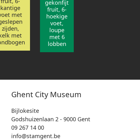
fruit, 6-
gekonfijt
kantige
fruit, 6-
voet met
hoekige
geslepen
voet,
zijden,
loupe
kelk met
met 6
ondbogen
lobben
Ghent City Museum
Bijlokesite
Godshuizenlaan 2 - 9000 Gent
09 267 14 00
info@stamgent.be