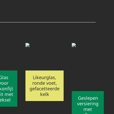
Glas
Likeurglas,
voor
ronde voet,
konfijt
gefacetteerde
uit met
kelk
Geslepen
eksel
versiering
met