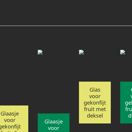
Glas
voor
gekonfijt
ge
fruit met
fr
Glaasje
deksel
d
voor
Glaasje
gekonfijt
voor