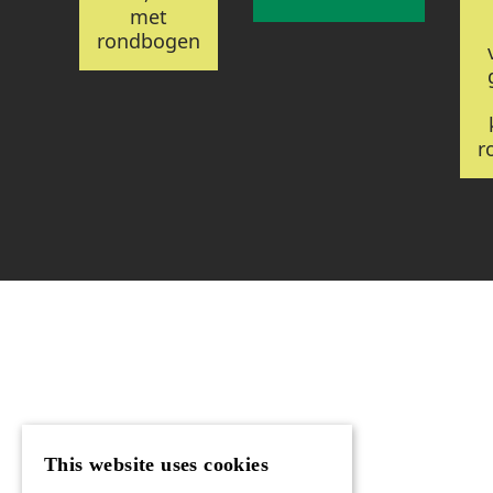
met
rondbogen
r
This website uses cookies