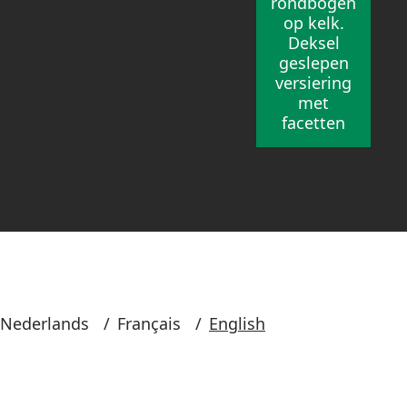
rondbogen
op kelk.
Deksel
geslepen
versiering
met
facetten
Nederlands
/
Français
/
English