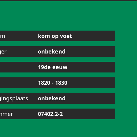
am
kom op voet
ger
onbekend
19de eeuw
1820 - 1830
gingsplaats
onbekend
mmer
07402.2-2