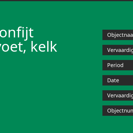
onfijt
Objectna
voet, kelk
Vervaardi
Period
Date
Vervaardi
Objectnu