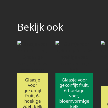
Bekijk ook
Glaasje
Glaasje voor
voor
gekonfijt fruit,
gekonfijt
6-hoekige
fruit, 6-
voet,
hoekige
bloemvormige
voet, kelk
kelk