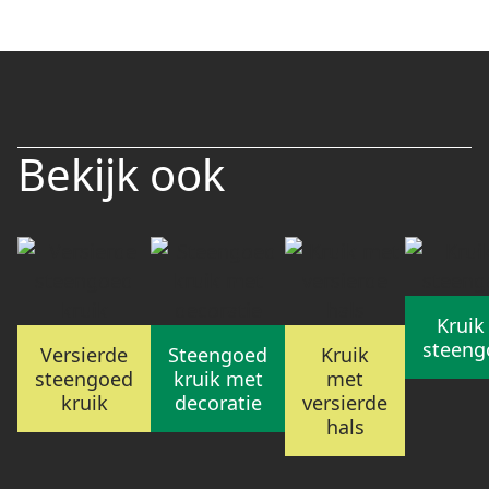
Bekijk ook
Kruik
steeng
Versierde
Steengoed
Kruik
steengoed
kruik met
met
kruik
decoratie
versierde
hals