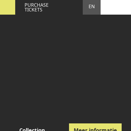
STA
M
PURCHASE
EN
TICKETS
Collection
Meer informatie